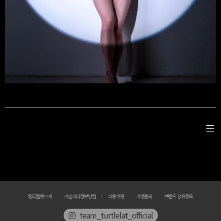
팀터틀랫소개
개인처리정보방침
이용약관
가맹문의
브랜드 상표등록
team_turtlelat_official