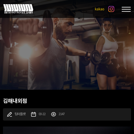
김해내외점
팀터틀랫
03-22
2147