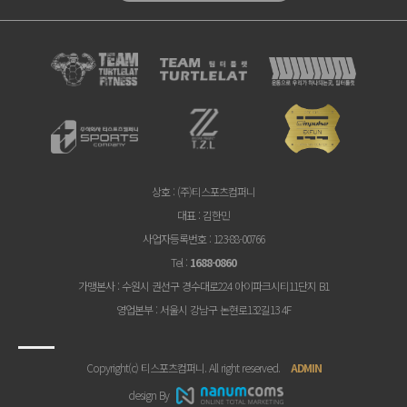
상호
: (주)티스포츠컴퍼니
대표
: 김한민
사업자등록번호
: 123-88-00766
Tel
:
1688-0860
가맹본사
: 수원시 권선구 경수대로224 아이파크시티11단지 B1
영업본부
: 서울시 강남구 논현로132길13 4F
Copyright(c) 티스포츠컴퍼니. All right reserved.
ADMIN
design By