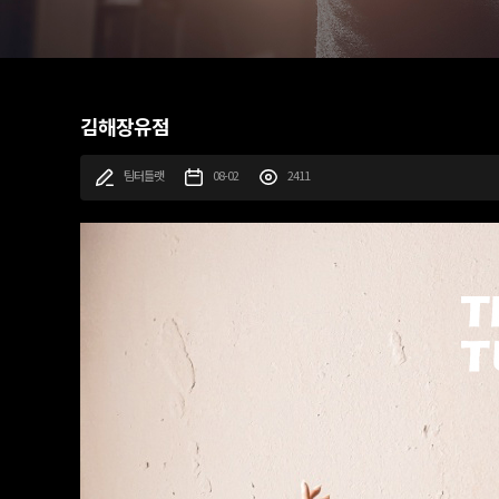
김해장유점
팀터틀랫
08-02
2411