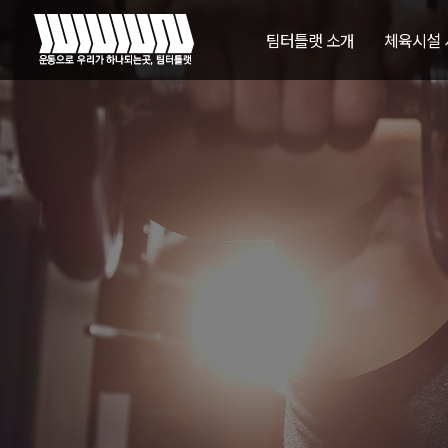
팀터틀랫 소개
체육시설