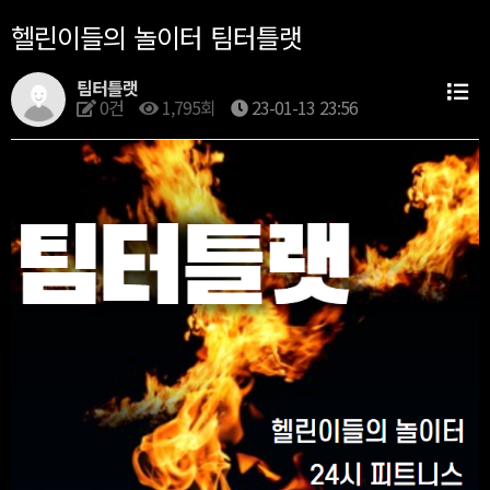
헬린이들의 놀이터 팀터틀랫
팀터틀랫
0건
1,795회
23-01-13 23:56