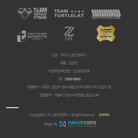
상호
: (주)티스포츠컴퍼니
대표
: 김한민
사업자등록번호
: 123-88-00766
Tel
:
1688-0860
가맹본사
: 수원시 권선구 경수대로224 아이파크시티11단지 B1
영업본부
: 서울시 강남구 논현로132길13 4F
Copyright(c) 티스포츠컴퍼니. All right reserved.
ADMIN
design By