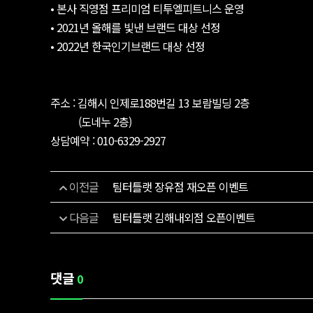
• 본사 직영점 프리미엄 티투엘피트니스 운영
• 2021년 올해를 빛낸 브랜드 대상 선정
• 2022년 한국인기브랜드 대상 선정
주소 : 김해시 인제로188번길 13 보람빌딩 2층
(도네누 2층)
상담예약 : 010-6329-2927
이전글
팀터틀랫 장유점 재오픈 이벤트
다음글
팀터틀랫 김해내외점 오픈이벤트
댓글
0