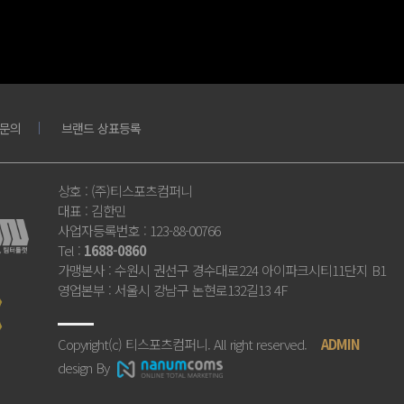
문의
브랜드 상표등록
상호
: (주)티스포츠컴퍼니
대표
: 김한민
사업자등록번호
: 123-88-00766
Tel
:
1688-0860
가맹본사
: 수원시 권선구 경수대로224 아이파크시티11단지 B1
영업본부
: 서울시 강남구 논현로132길13 4F
Copyright(c) 티스포츠컴퍼니. All right reserved.
ADMIN
design By