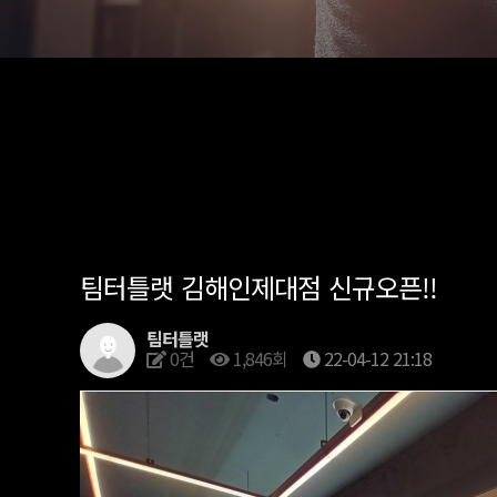
팀터틀랫 김해인제대점 신규오픈!!
팀터틀랫
0건
1,846회
22-04-12 21:18