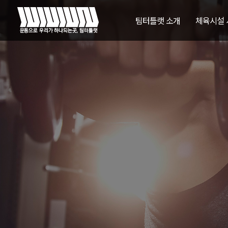
팀터틀랫 소개
체육시설