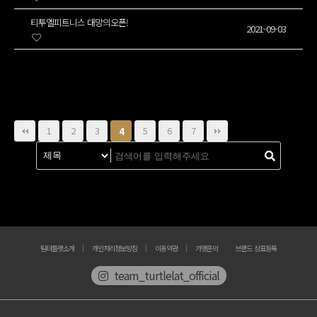
티투엘피트니스 대망의오픈!
2021-09-03
1
2
3
5
6
7
4
팀터틀랫소개
개인처리정보방침
이용약관
가맹문의
브랜드 상표등록
team_turtlelat_official