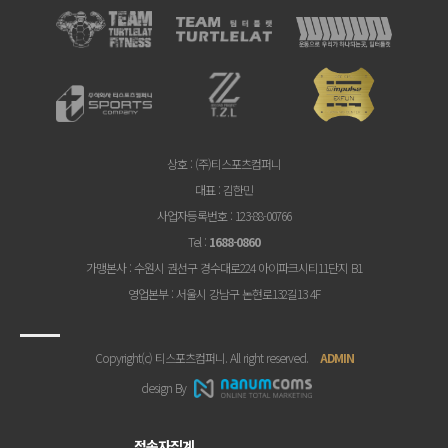
상호
: (주)티스포츠컴퍼니
대표
: 김한민
사업자등록번호
: 123-88-00766
Tel
:
1688-0860
가맹본사
: 수원시 권선구 경수대로224 아이파크시티11단지 B1
영업본부
: 서울시 강남구 논현로132길13 4F
Copyright(c) 티스포츠컴퍼니. All right reserved.
ADMIN
design By
접속자집계