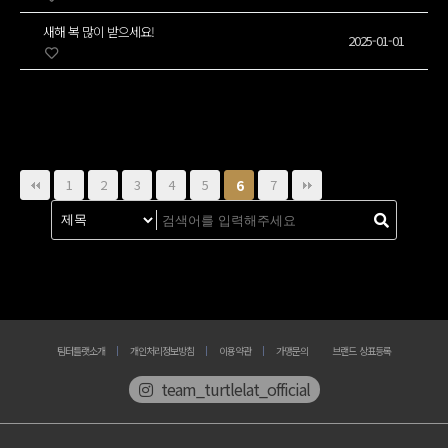
새해 복 많이 받으세요!
2025-01-01
1
2
3
4
5
7
6
팀터틀랫소개
개인처리정보방침
이용약관
가맹문의
브랜드 상표등록
team_turtlelat_official