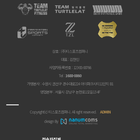
상호
: (주)티스포츠컴퍼니
대표
: 김한민
사업자등록번호
: 123-88-00766
Tel
:
1688-0860
가맹본사
: 수원시 권선구 경수대로224 아이파크시티11단지 B1
영업본부
: 서울시 강남구 논현로132길13 4F
Copyright(c) 티스포츠컴퍼니. All right reserved.
ADMIN
design By
접속자집계