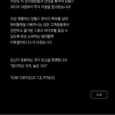
회장님 외 임직원분들과 만남을 통하여 임펄스
코리아 사업부의 적극 지원을 얻고왔습니다!
수입 명품머신 임펄스 장비의 특유를 살려
팀터틀랫을 이용하시는 모든 고객분들께서
안전하고 즐거운 스포츠 라이프를 즐길 수
있도록 항상 노력하는 팀터틀랫
티투엘피트니스가 되겠습니다.
당신이 운동하는 곳이 당신을 증명합니다.
"합리적인 가격, 높은 가치"
TEAM TURTLELAT T2L FITNESS
목록