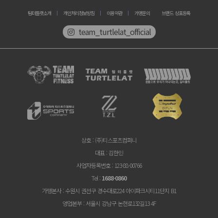
팀터틀랫소개
개인처리정보방침
이용약관
가맹문의
브랜드 상표등록
team_turtlelat_official
상호
: (주)티스포츠컴퍼니
대표
: 김한민
사업자등록번호
: 123-88-00766
Tel
:
1688-0860
가맹본사
: 수원시 권선구 경수대로224 아이파크시티11단지 B1
영업본부
: 서울시 강남구 논현로132길13 4F