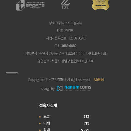
상호
: (주)티스포츠컴퍼니
대표
: 김한민
사업자등록번호
: 123-88-00766
Tel
:
1688-0860
가맹본사
: 수원시 권선구 경수대로224 아이파크시티11단지 B1
영업본부
: 서울시 강남구 논현로132길13 4F
Copyright(c) 티스포츠컴퍼니. All right reserved.
ADMIN
design By
접속자집계
오늘
582
어제
719
최대
5,779