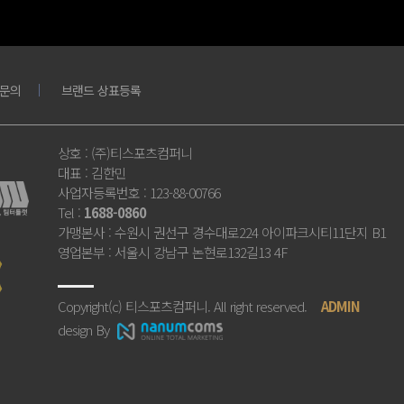
문의
브랜드 상표등록
상호
: (주)티스포츠컴퍼니
대표
: 김한민
사업자등록번호
: 123-88-00766
Tel
:
1688-0860
가맹본사
: 수원시 권선구 경수대로224 아이파크시티11단지 B1
영업본부
: 서울시 강남구 논현로132길13 4F
Copyright(c) 티스포츠컴퍼니. All right reserved.
ADMIN
design By