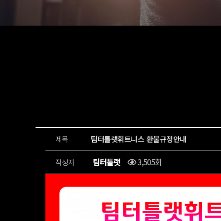
제목
팀터틀랫휘트니스 환불규정안내
팀터틀랫
3,505회
작성자