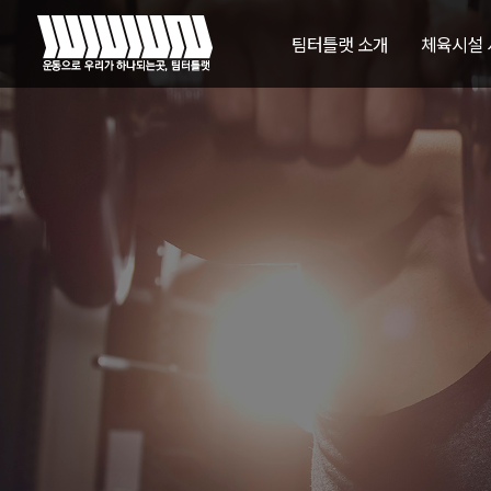
팀터틀랫 소개
체육시설