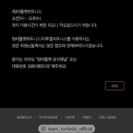
•팀터틀랫휘트니스
오전5시 ~ 오후9시
까지 이용시간이 제한 되오니 착오없으시기 바랍니다.
팀터틀랫휘트니스/티투엘피트니스를 이용하시는
많은 회원님들께서는 많은 협조와 양해부탁드리겠습니다.
문의는 카카오 "팀터틀랫 공식채널" 또는
대표번호 1688-0860으로 해주세요!
목록
팀터틀랫소개
개인처리정보방침
이용약관
가맹문의
브랜드 상표등록
team_turtlelat_official