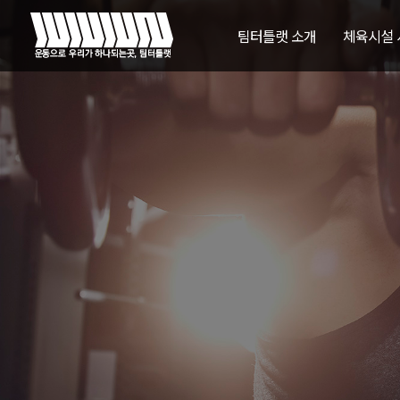
팀터틀랫 소개
체육시설