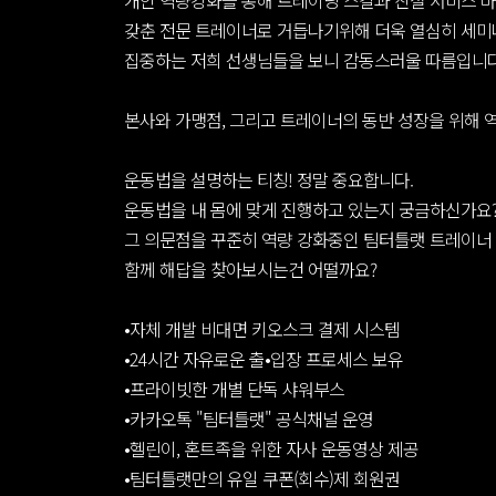
개인 역량강화를 통해 트레이닝 스킬과 친절 서비스 
갖춘 전문 트레이너로 거듭나기위해 더욱 열심히 세미
집중하는 저희 선생님들을 보니 감동스러울 따름입니다
본사와 가맹점, 그리고 트레이너의 동반 성장을 위해 
운동법을 설명하는 티칭! 정말 중요합니다.
운동법을 내 몸에 맞게 진행하고 있는지 궁금하신가요
그 의문점을 꾸준히 역량 강화중인 팀터틀랫 트레이너
함께 해답을 찾아보시는건 어떨까요?
•자체 개발 비대면 키오스크 결제 시스템
•24시간 자유로운 출•입장 프로세스 보유
•프라이빗한 개별 단독 샤워부스
•카카오톡 "팀터틀랫" 공식채널 운영
•헬린이, 혼트족을 위한 자사 운동영상 제공
•팀터틀랫만의 유일 쿠폰(회수)제 회원권