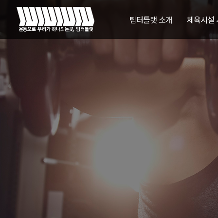
팀터틀랫 소개
체육시설