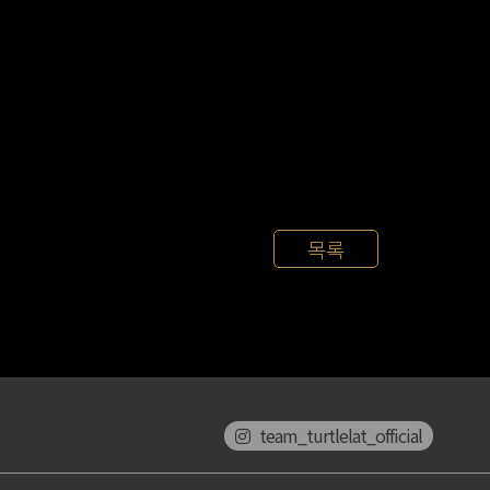
목록
team_turtlelat_official