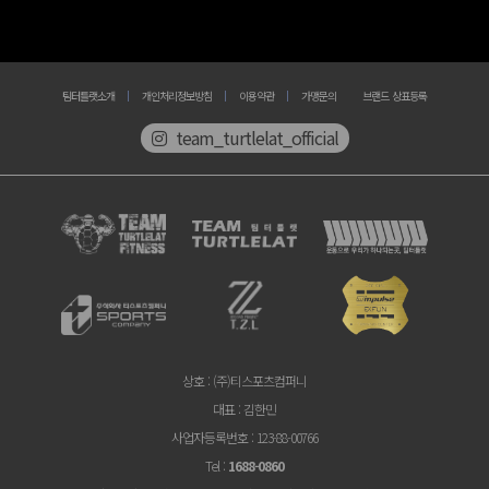
팀터틀랫소개
개인처리정보방침
이용약관
가맹문의
브랜드 상표등록
team_turtlelat_official
상호
: (주)티스포츠컴퍼니
대표
: 김한민
사업자등록번호
: 123-88-00766
Tel
:
1688-0860