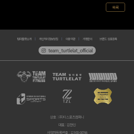
목록
팀터틀랫소개
개인처리정보방침
이용약관
가맹문의
브랜드 상표등록
team_turtlelat_official
상호
: (주)티스포츠컴퍼니
대표
: 김한민
사업자등록번호
: 123-88-00766