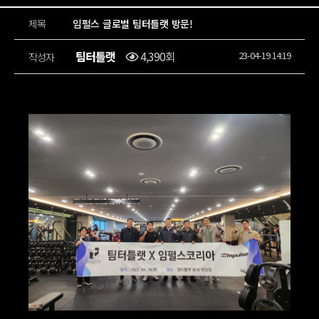
제목
임펄스 글로벌 팀터틀랫 방문!
팀터틀랫
4,390회
23-04-19 14:19
작성자