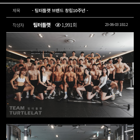
제목
- 팀터틀랫 브랜드 창립10주년 -
팀터틀랫
1,991회
23-06-03 18:12
작성자