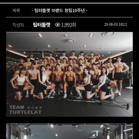
제목
- 팀터틀랫 브랜드 창립10주년 -
팀터틀랫
1,992회
23-06-03 18:12
작성자