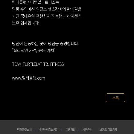
팀터틀랫 / 티투엘피트니스는
명품 수입머신 임펄스 헬스장비의 판매권을
가진 국내유일 프랜차이즈 브랜드 라이센스
보유 업체입니다!
당신이 운동하는 곳이 당신을 증명합니다.
"합리적인 가격, 높은 가치"
TEAM TURTLELAT T2L FITNESS
www.팀터틀랫.com
목록
팀터틀랫소개
개인처리정보방침
이용약관
가맹문의
브랜드 상표등록