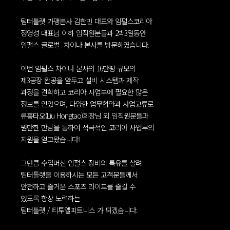
팀터틀랫 가맹본사 김한민 대표와 임펄스코리아
정영성 대표님 이하 임직원분들과 2박3일동안
임펄스 글로벌 차이나 본사를 방문하였습니다.
이번 임펄스 차이나 본사의 16만평 규모의
제3공장 완공을 앞두고 설비 시스템과 제작
과정을 견학하고 코리아 사업부에 필요한 많은
정보를 얻었으며, 다양한 업무협약과 사업교류로
류훙타오(Liu Hongtao)회장님 외 임직원분들과
원만한 만남을 통하여 적극적인 코리아 사업부의
지원을 얻고왔습니다!
그만큼 수입머신 임펄스 장비의 특유를 살려
팀터틀랫을 이용하시는 모든 고객분들께서
안전하고 즐거운 스포츠 라이프를 즐길 수
있도록 항상 노력하는
팀터틀랫 / 티투엘피트니스 가 되겠습니다.