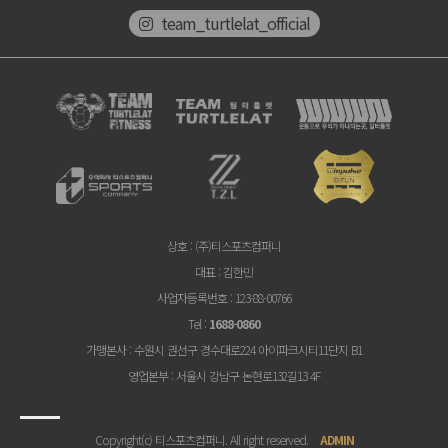
team_turtlelat_official
상호
: (주)티스포츠컴퍼니
대표
: 김한민
사업자등록번호
: 123-88-00766
Tel
:
1688-0860
가맹본사
: 수원시 권선구 경수대로224 아이파크시티11단지 B1
영업본부
: 서울시 강남구 논현로132길13 4F
Copyright(c) 티스포츠컴퍼니. All right reserved.
ADMIN