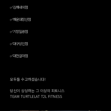
https://www.instagram.com/turtlelat_jangyu
✅️김해내외점
https://www.instagram.com/team_turtlelat_gimhae
✅️해운대장산점
https://www.instagram.com/teamturtlelat_hud
✅️기장일광점
https://www.instagram.com/turtlelat_gijang
✅️대구상인점
https://www.instagram.com/turtlelat___sangin
✅️대전갈마점
https://www.instagram.com/team_turtlelat_gm
모두들 수고하셨습니다!
당신이 상상하는 그 이상의 피트니스
TEAM TURTLELAT T2L FITNESS