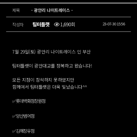
제목
- 광안리 나이트레이스 -
팀터틀랫
1,690회
23-07-30 15:56
작성자
7월 29일(토) 광안리 나이트레이스 인 부산
팀터틀랫이 광안대교를 정복하고 왔습니다!
모든 지점이 참석하지 못하였지만
함께여서 팀터틀랫은 더욱 빛났습니다^^
✅️롯데백화점창원점
https://www.instagram.com/t2lfitness_lotte
✅️양산범어점
https://www.instagram.com/teamturtlelat_yangsan
✅️김해장유점