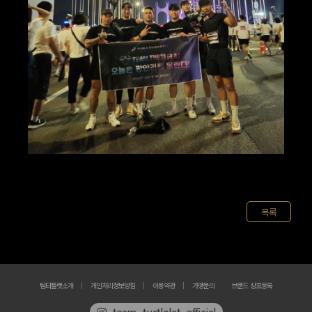
목록
팀터틀랫소개
개인처리정보방침
이용약관
가맹문의
브랜드 상표등록
team_turtlelat_official