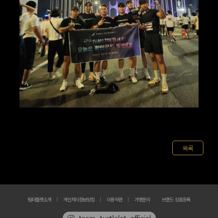
목록
팀터틀랫소개
개인처리정보방침
이용약관
가맹문의
브랜드 상표등록
team_turtlelat_official