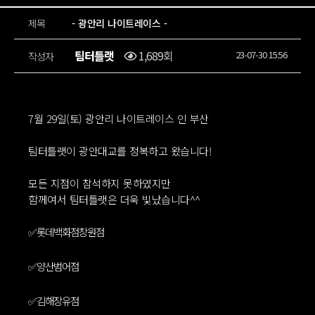
제목
- 광안리 나이트레이스 -
팀터틀랫
1,689회
23-07-30 15:56
작성자
7월 29일(토) 광안리 나이트레이스 인 부산
팀터틀랫이 광안대교를 정복하고 왔습니다!
모든 지점이 참석하지 못하였지만
함께여서 팀터틀랫은 더욱 빛났습니다^^
✅️롯데백화점창원점
https://www.instagram.com/t2lfitness_lotte
✅️양산범어점
https://www.instagram.com/teamturtlelat_yangsan
✅️김해장유점