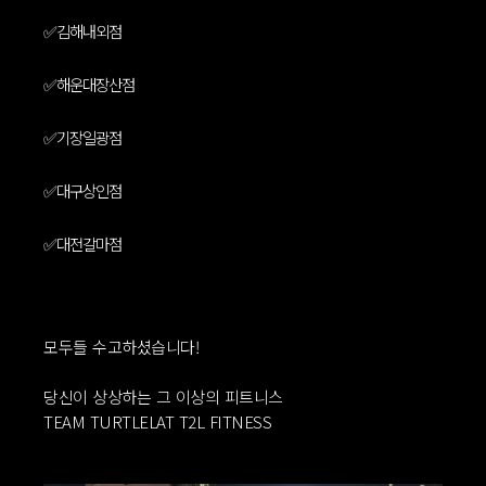
https://www.instagram.com/turtlelat_jangyu
✅️김해내외점
https://www.instagram.com/team_turtlelat_gimhae
✅️해운대장산점
https://www.instagram.com/teamturtlelat_hud
✅️기장일광점
https://www.instagram.com/turtlelat_gijang
✅️대구상인점
https://www.instagram.com/turtlelat___sangin
✅️대전갈마점
https://www.instagram.com/team_turtlelat_gm
모두들 수고하셨습니다!
당신이 상상하는 그 이상의 피트니스
TEAM TURTLELAT T2L FITNESS