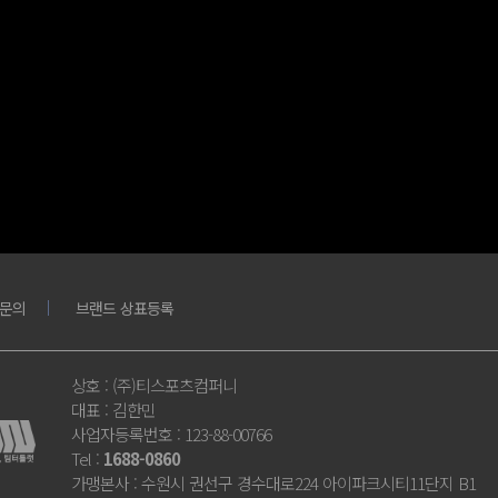
문의
브랜드 상표등록
상호
: (주)티스포츠컴퍼니
대표
: 김한민
사업자등록번호
: 123-88-00766
Tel
:
1688-0860
가맹본사
: 수원시 권선구 경수대로224 아이파크시티11단지 B1