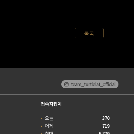
목록
team_turtlelat_official
접속자집계
오늘
370
어제
719
최대
5,779