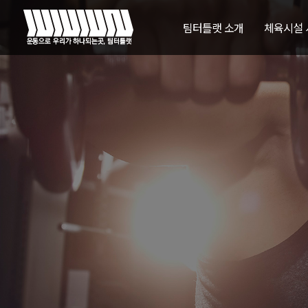
팀터틀랫 소개
체육시설