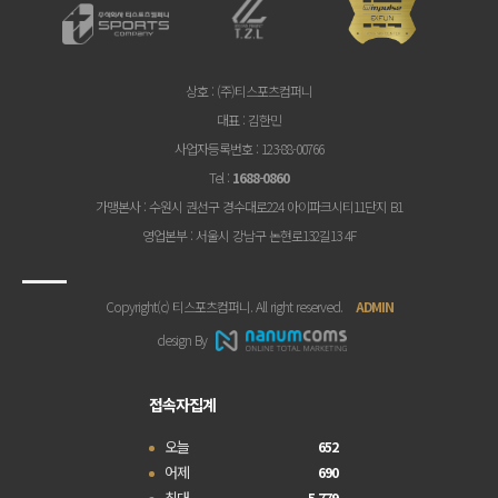
상호
: (주)티스포츠컴퍼니
대표
: 김한민
사업자등록번호
: 123-88-00766
Tel
:
1688-0860
가맹본사
: 수원시 권선구 경수대로224 아이파크시티11단지 B1
영업본부
: 서울시 강남구 논현로132길13 4F
Copyright(c) 티스포츠컴퍼니. All right reserved.
ADMIN
design By
접속자집계
오늘
652
어제
690
최대
5,779