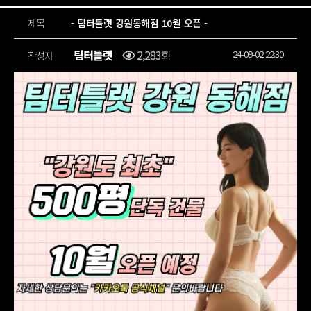
제목
- 팀터틀랫 강원동해점 10월 오픈 -
팀터틀랫
2,283회
24-09-02 22:30
작성자