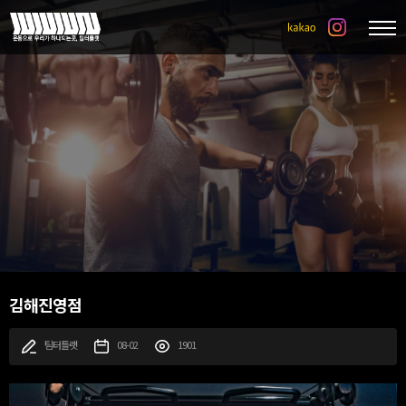
김해진영점
팀터틀랫
08-02
1901