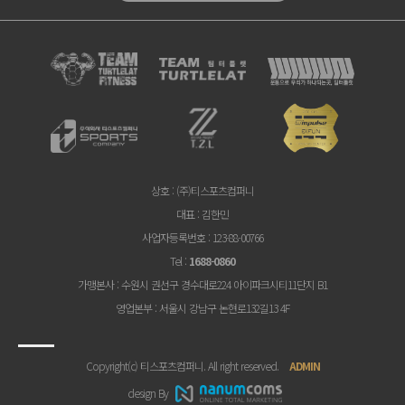
상호
: (주)티스포츠컴퍼니
대표
: 김한민
사업자등록번호
: 123-88-00766
Tel
:
1688-0860
가맹본사
: 수원시 권선구 경수대로224 아이파크시티11단지 B1
영업본부
: 서울시 강남구 논현로132길13 4F
Copyright(c) 티스포츠컴퍼니. All right reserved.
ADMIN
design By