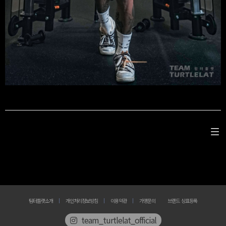
팀터틀랫소개
개인처리정보방침
이용약관
가맹문의
브랜드 상표등록
team_turtlelat_official