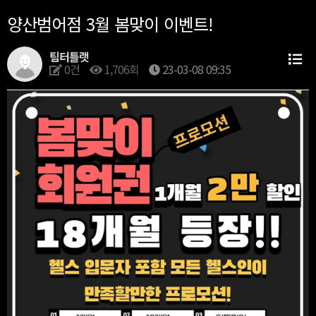
양산범어점 3월 봄맞이 이벤트!
팀터틀랫
0건
1,706회
23-03-08 09:35