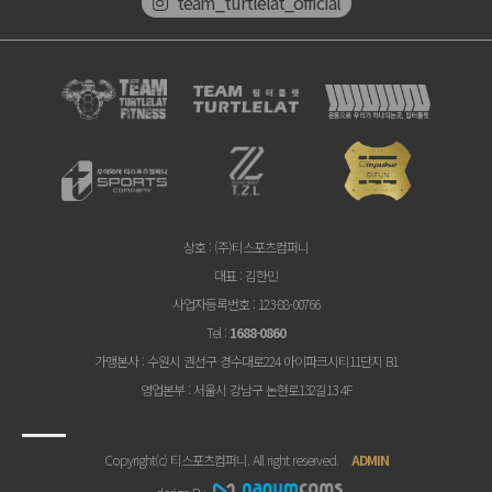
team_turtlelat_official
상호
: (주)티스포츠컴퍼니
대표
: 김한민
사업자등록번호
: 123-88-00766
Tel
:
1688-0860
가맹본사
: 수원시 권선구 경수대로224 아이파크시티11단지 B1
영업본부
: 서울시 강남구 논현로132길13 4F
Copyright(c) 티스포츠컴퍼니. All right reserved.
ADMIN