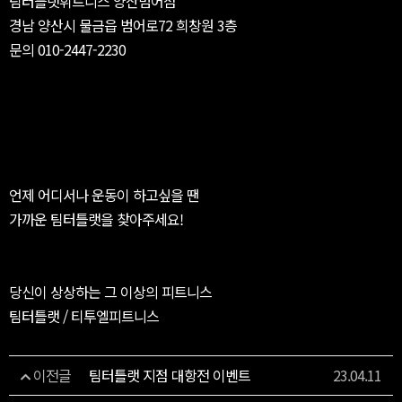
팀터틀랫휘트니스 양산범어점
경남 양산시 물금읍 범어로72 희창원 3층
문의 010-2447-2230
https://instagram.com/teamturtlelat_yangsan
언제 어디서나 운동이 하고싶을 땐
가까운 팀터틀랫을 찾아주세요!
당신이 상상하는 그 이상의 피트니스
팀터틀랫 / 티투엘피트니스
이전글
팀터틀랫 지점 대항전 이벤트
23.04.11