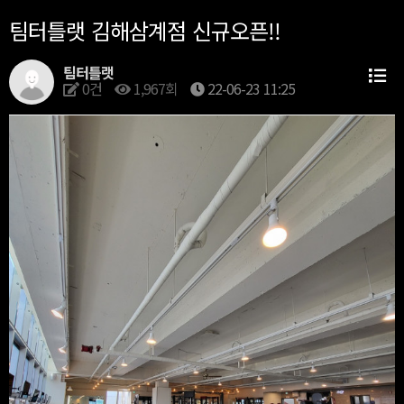
팀터틀랫 김해삼계점 신규오픈!!
팀터틀랫
0건
1,967회
22-06-23 11:25