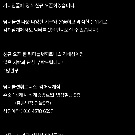
기다림끝에 정식 신규 오픈하였습니다.
팀터틀랫 다운 다양한 기구와 깔끔하고 쾌적한 분위기로
김해삼계에서도 팀터틀랫을 만나보실 수 있습니다!
신규 오픈 한 팀터틀랫휘트니스 김해삼계점
많은 사랑과 관심 부탁드립니다!
#많관부
팀터틀랫휘트니스_김해삼계점
주소 : 김해시 삼계중앙로51 명성빌딩 9층
(홍콩반점 건물9층)
상담예약 : 010-4578-6597