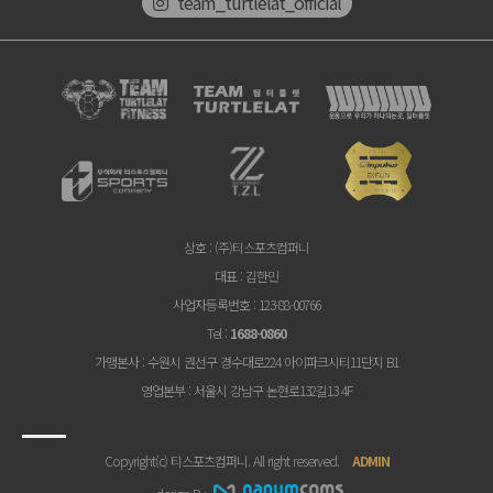
team_turtlelat_official
상호
: (주)티스포츠컴퍼니
대표
: 김한민
사업자등록번호
: 123-88-00766
Tel
:
1688-0860
가맹본사
: 수원시 권선구 경수대로224 아이파크시티11단지 B1
영업본부
: 서울시 강남구 논현로132길13 4F
Copyright(c) 티스포츠컴퍼니. All right reserved.
ADMIN