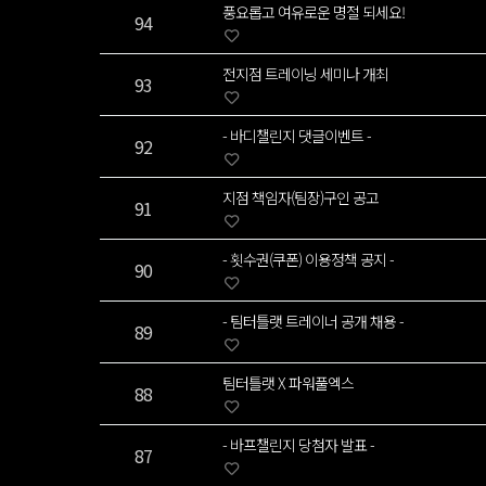
풍요롭고 여유로운 명절 되세요!
94
전지점 트레이닝 세미나 개최
93
- 바디챌린지 댓글이벤트 -
92
지점 책임자(팀장)구인 공고
91
- 횟수권(쿠폰) 이용정책 공지 -
90
- 팀터틀랫 트레이너 공개 채용 -
89
팀터틀랫 X 파워풀엑스
88
- 바프챌린지 당첨자 발표 -
87