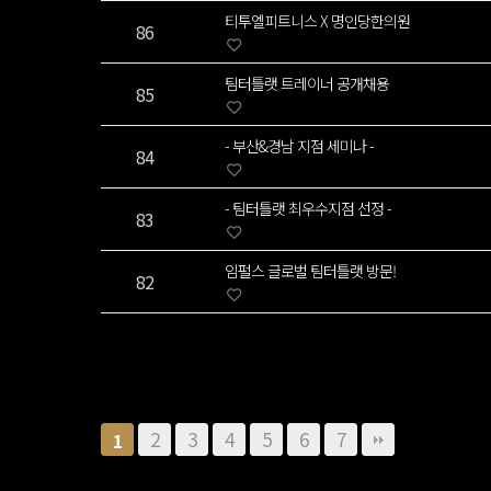
티투엘피트니스 X 명인당한의원
86
팀터틀랫 트레이너 공개채용
85
- 부산&경남 지점 세미나 -
84
- 팀터틀랫 최우수지점 선정 -
83
임펄스 글로벌 팀터틀랫 방문!
82
2
3
4
5
6
7
1