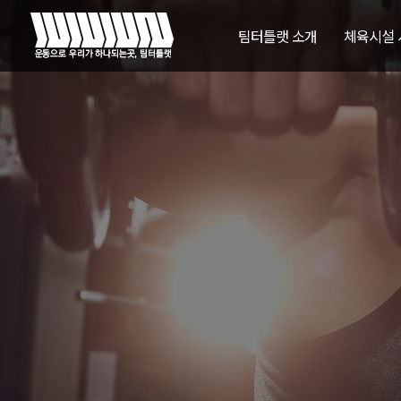
팀터틀랫 소개
체육시설