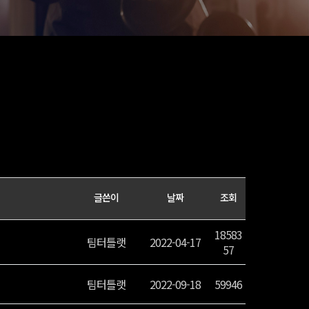
글쓴이
날짜
조회
18583
팀터틀랫
2022-04-17
57
팀터틀랫
2022-09-18
59946