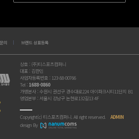
문의
브랜드 상표등록
상호
: (주)티스포츠컴퍼니
대표
: 김한민
사업자등록번호
: 123-88-00766
Tel
:
1688-0860
가맹본사
: 수원시 권선구 경수대로224 아이파크시티11단지 B1
영업본부
: 서울시 강남구 논현로132길13 4F
Copyright(c) 티스포츠컴퍼니. All right reserved.
ADMIN
design By