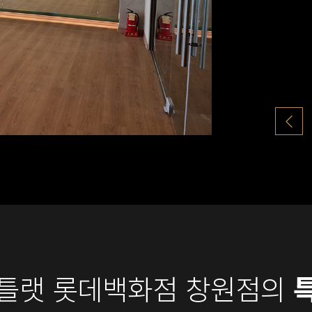
틀랫 롯데백화점 창원점의