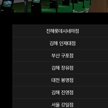
진해롯데시네마점
김해 인제대점
부산 구포점
김해 장유점
대전 봉명점
김해 진영점
서울 강일점