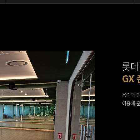
롯데
웨이
웨이
GX 
유산
유산
대기
대기
건식
골프
남녀
남녀
음악과 
이용해 운