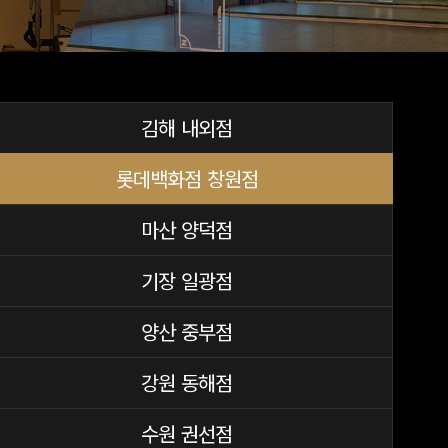
김해 내외점
롯데백화점 창원점
마산 양덕점
기장 일광점
양산 중부점
강원 동해점
수원 권선점