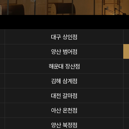
대구 상인점
양산 범어점
해운대 장산점
김해 삼계점
대전 갈마점
아산 온천점
양산 북정점