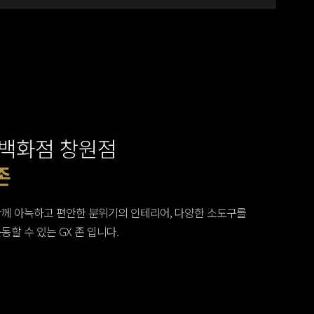
백화점 창원점
트 존
트 존
존
소 존
소 존
구 필라테스 존
구 필라테스 존
 반신욕기 존
 존
탈의실
탈의실
함께 아늑하고 편안한 분위기의 인테리어, 다양한 소도구를
동할 수 있는 GX 존 입니다.