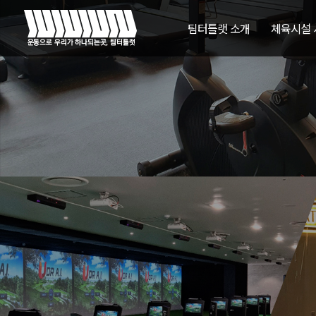
팀터틀랫 소개
체육시설