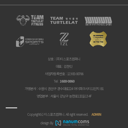
상호
: (주)티스포츠컴퍼니
대표
: 김한민
사업자등록번호
: 123-88-00766
Tel
:
1688-0860
가맹본사
: 수원시 권선구 경수대로224 아이파크시티11단지 B1
영업본부
: 서울시 강남구 논현로132길13 4F
Copyright(c) 티스포츠컴퍼니. All right reserved.
ADMIN
design By