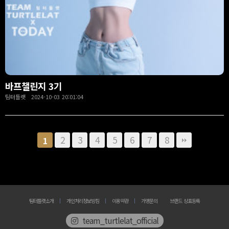
바프챌린지 3기
팀터틀랫 2024-10-03 20:01:04
2
3
4
5
6
7
8
1
팀터틀랫소개
개인처리정보방침
이용약관
가맹문의
브랜드 상표등록
team_turtlelat_official