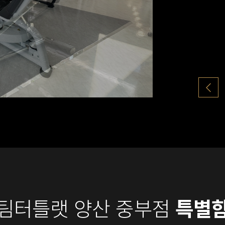
팀터틀랫 양산 중부점
특별