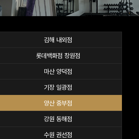
김해 내외점
롯데백화점 창원점
마산 양덕점
기장 일광점
양산 중부점
강원 동해점
수원 권선점