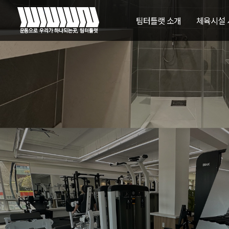
팀터틀랫 소개
체육시설