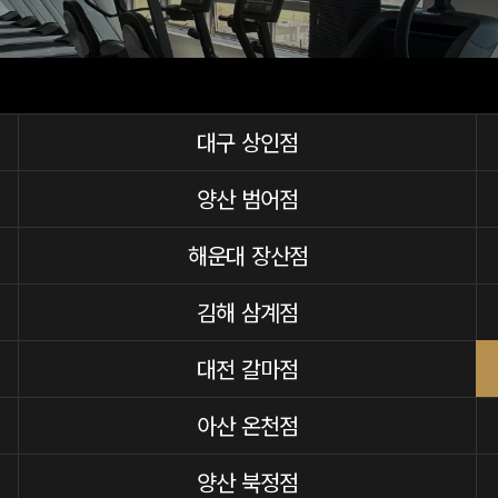
대구 상인점
양산 범어점
해운대 장산점
김해 삼계점
대전 갈마점
아산 온천점
양산 북정점