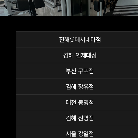
진해롯데시네마점
김해 인제대점
부산 구포점
김해 장유점
대전 봉명점
김해 진영점
서울 강일점