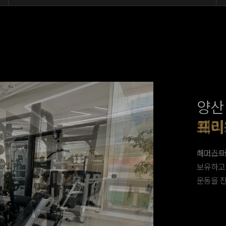
양산
샤워
프리
웨이
유산
덤벨
최고급 