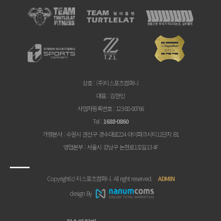
상호
: (주)티스포츠컴퍼니
대표
: 김한민
사업자등록번호
: 123-88-00766
Tel
:
1688-0860
가맹본사
: 수원시 권선구 경수대로224 아이파크시티11단지 B1
영업본부
: 서울시 강남구 논현로132길13 4F
Copyright(c) 티스포츠컴퍼니. All right reserved.
ADMIN
design By