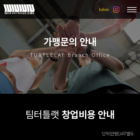
가맹문의 안내
TURTLELAT Branch Office
팀터틀랫
창업비용 안내
단위(만원),VAT별도