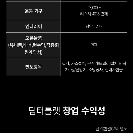
13,000 ~
운동 기구
리스시 40% 결제
인테리어
평당 120 ~
오픈물품
(유니폼,배너,현수막,각종회
300
원계약서)
철거, 가스설치, 온수기(보일러)설치
의탁
별도항목
자, 냉/난방기, 소방공사, 실내사인물
팀터틀랫
창업 수익성
단위(만원),VAT 별도