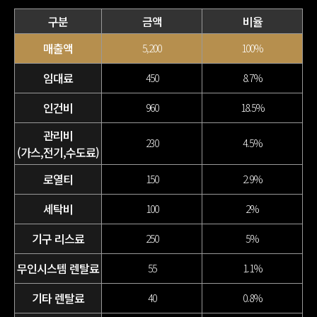
구분
금액
비율
매출액
5,200
100%
임대료
450
8.7%
인건비
960
18.5%
관리비
230
4.5%
(가스,전기,수도료)
로열티
150
2.9%
세탁비
100
2%
기구 리스료
250
5%
무인시스템 렌탈료
55
1.1%
기타 렌탈료
40
0.8%