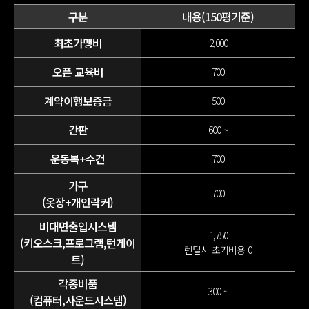
구분
내용(150평기준)
최초가맹비
2,000
오픈 교육비
700
계약이행보증금
500
간판
600 ~
운동복+수건
700
가구
700
(옷장+개인락커)
비대면출입시스템
1,750
(키오스크,프로그램,턴게이
렌탈시 초기비용 0
트)
각종비품
300 ~
(컴퓨터,사운드시스템)