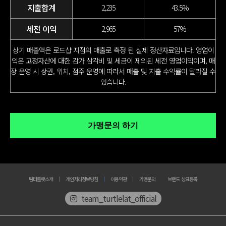
지출합계
2,235
43.5%
세전 이익
2,965
57%
상기 매출액은 로드샵 지점의 매출로 측정 된 실제 정산자료입니다.
영업이
익은 고정자산에 대한 감가 삼각비 및 세금이 제외된 세전 영업이익이며,
매
장 운영 시 상권, 위치, 점주 운영에 따라서 매출 및 지출 수익률이 달라질 수
있습니다.
팀터틀랫소개
개인처리정보방침
이용약관
가맹문의
브랜드 상표등록
team_turtlelat_official