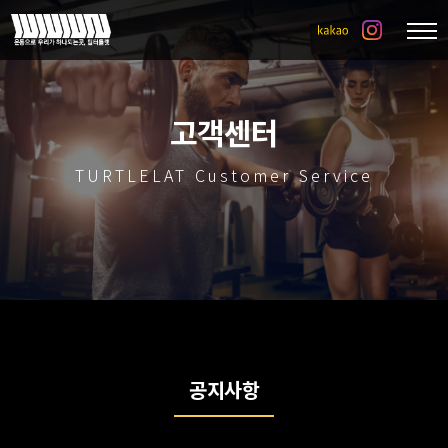
고객센터
TURTLELAT Customer Service
공지사항