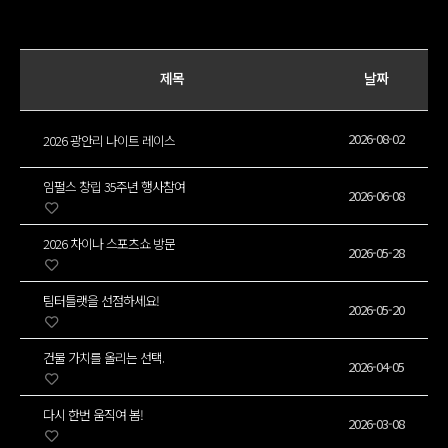
제목
날짜
2026-08-02
2026 광안리 나이트 레이스
임펄스 창립 35주년 행사참여
2026-06-08
2026 차이나 스포츠쇼 방문
2026-05-28
팀터틀랫을 선점하세요!
2026-05-20
건물 가치를 올리는 선택.
2026-04-05
다시 한번 움직여 봄!
2026-03-08