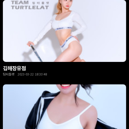
김해장유점
팀터틀랫 2023-03-22 18:33:48