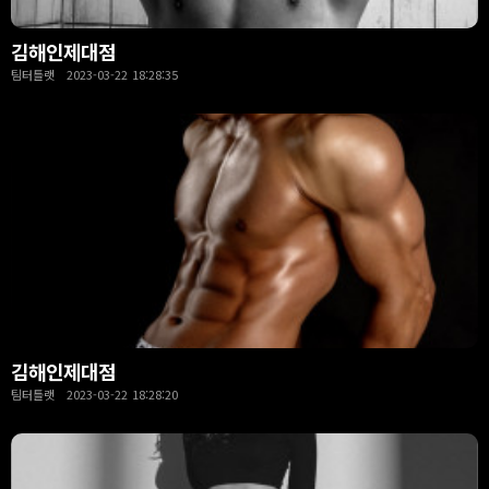
김해인제대점
팀터틀랫 2023-03-22 18:28:35
김해인제대점
팀터틀랫 2023-03-22 18:28:20