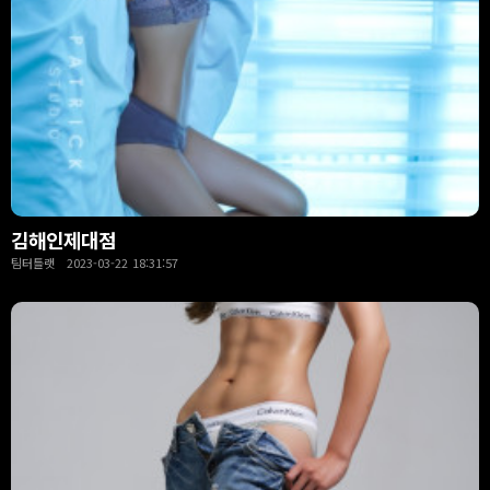
김해인제대점
팀터틀랫 2023-03-22 18:31:57