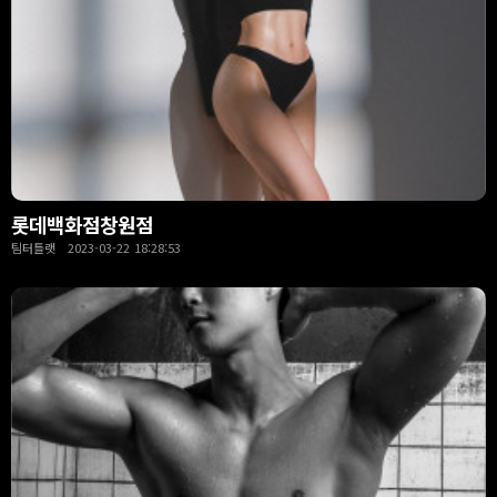
롯데백화점창원점
팀터틀랫 2023-03-22 18:28:53