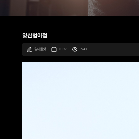
양산범어점
팀터틀랫
03-22
2248