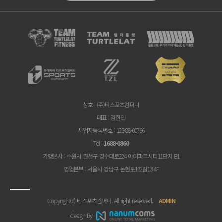
상호
: (주)티스포츠컴퍼니
대표
: 김한민
사업자등록번호
: 123-88-00766
Tel
:
1688-0860
가맹본사
: 수원시 권선구 경수대로224 아이파크시티11단지 B1
영업본부
: 서울시 강남구 논현로132길13 4F
Copyright(c) 티스포츠컴퍼니. All right reserved.
ADMIN
design By