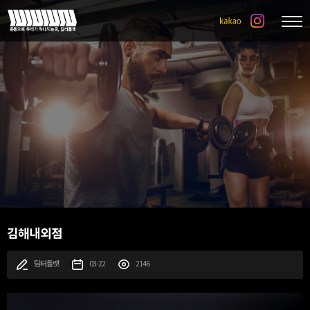
김해내외점
팀터틀랫
03-22
2146