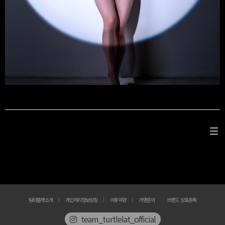
팀터틀랫소개
개인처리정보방침
이용약관
가맹문의
브랜드 상표등록
team_turtlelat_official