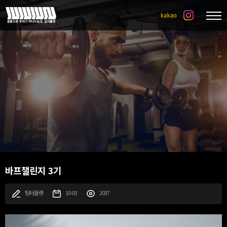
바프챌린지 3기
팀터틀랫
10-03
2037