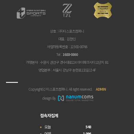
상호
: (주)티스포츠컴퍼니
대표
: 김한민
사업자등록번호
: 123-88-00766
Tel
:
1688-0860
가맹본사
: 수원시 권선구 경수대로224 아이파크시티11단지 B1
영업본부
: 서울시 강남구 논현로132길13 4F
Copyright(c) 티스포츠컴퍼니. All right reserved.
ADMIN
design By
접속자집계
오늘
548
어제
1,096