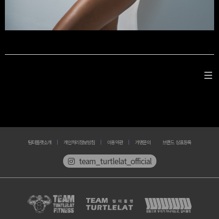
팀터틀랫소개
개인처리정보방침
이용약관
가맹문의
브랜드 상표등록
team_turtlelat_official