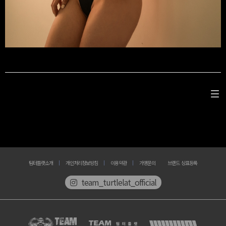
팀터틀랫소개
개인처리정보방침
이용약관
가맹문의
브랜드 상표등록
team_turtlelat_official