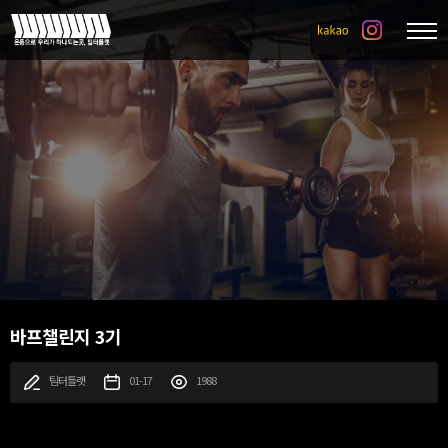
바프챌린지 3기
팀터틀랫
01-17
1988