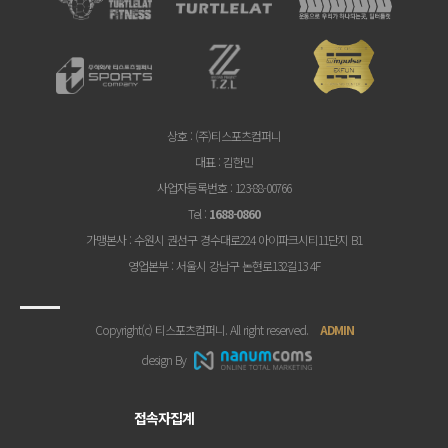
상호
: (주)티스포츠컴퍼니
대표
: 김한민
사업자등록번호
: 123-88-00766
Tel
:
1688-0860
가맹본사
: 수원시 권선구 경수대로224 아이파크시티11단지 B1
영업본부
: 서울시 강남구 논현로132길13 4F
Copyright(c) 티스포츠컴퍼니. All right reserved.
ADMIN
design By
접속자집계