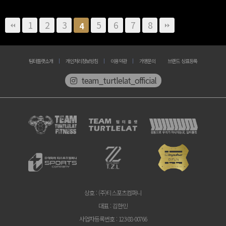
1
2
3
5
6
7
8
4
팀터틀랫소개
개인처리정보방침
이용약관
가맹문의
브랜드 상표등록
team_turtlelat_official
상호
: (주)티스포츠컴퍼니
대표
: 김한민
사업자등록번호
: 123-88-00766