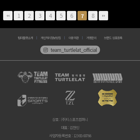
1
2
3
4
5
6
8
7
팀터틀랫소개
개인처리정보방침
이용약관
가맹문의
브랜드 상표등록
team_turtlelat_official
상호
: (주)티스포츠컴퍼니
대표
: 김한민
사업자등록번호
: 123-88-00766