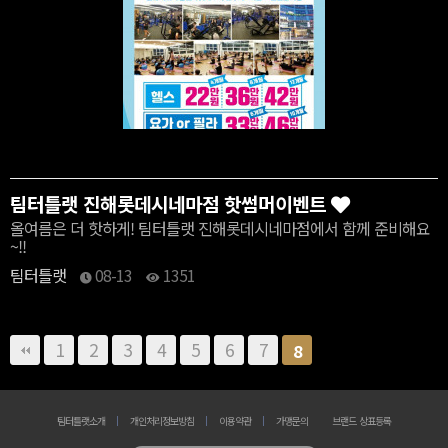
팀터틀랫 진해롯데시네마점 핫썸머이벤트
올여름은 더 핫하게! 팀터틀랫 진해롯데시네마점에서 함께 준비해요
~!!
팀터틀랫
08-13
1351
1
2
3
4
5
6
7
8
팀터틀랫소개
개인처리정보방침
이용약관
가맹문의
브랜드 상표등록