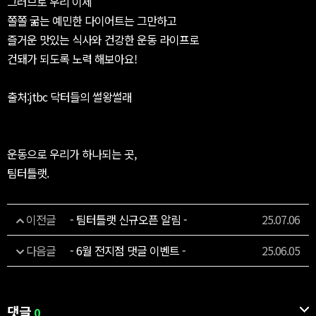
그러므로 우리 이제
쫄쫄 굶는 예민한 다이어트는 그만하고
즐거운 맛있는 식사와 건강한 운동 라이프로
건돼가 되도록 노력 해보아요!
출처:jtbc 닥터들의 썰왕썰래
운동으로 우리가 하나되는 곳,
팀터틀랫.
이전글
- 팀터틀랫 신규오픈 알림 -
25.07.06
다음글
- 6월 전지점 댓글 이벤트 -
25.06.05
댓글
0