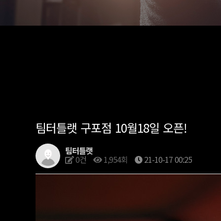
팀터틀랫 구포점 10월18일 오픈!
팀터틀랫
0건
1,954회
21-10-17 00:25