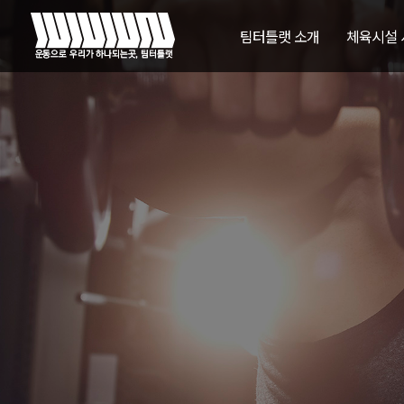
팀터틀랫 소개
체육시설