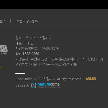
문의
브랜드 상표등록
상호
: (주)티스포츠컴퍼니
대표
: 김한민
사업자등록번호
: 123-88-00766
Tel
:
1688-0860
가맹본사
: 수원시 권선구 경수대로224 아이파크시티11단지 B1
영업본부
: 서울시 강남구 논현로132길13 4F
Copyright(c) 티스포츠컴퍼니. All right reserved.
ADMIN
design By