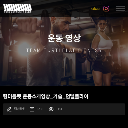
운동 영상
TEAM TURTLELAT FITNESS
팀터틀랫 운동소개영상_가슴_덤벨플라이
팀터틀랫
12-21
1134