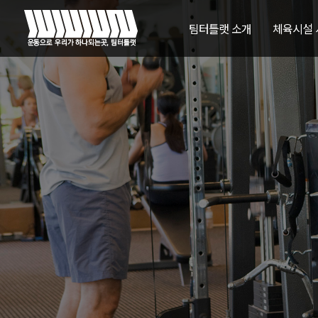
팀터틀랫 소개
체육시설