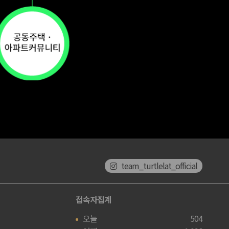
team_turtlelat_official
접속자집계
오늘
504