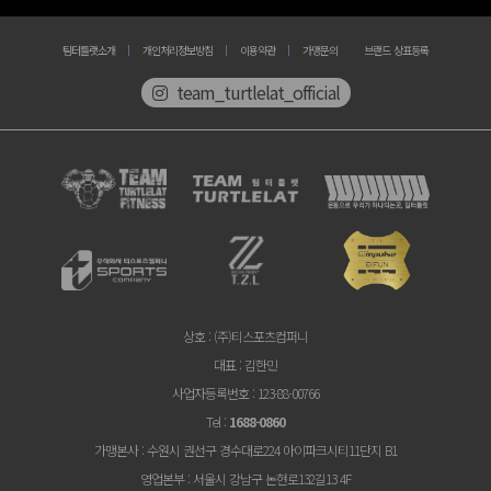
팀터틀랫소개
개인처리정보방침
이용약관
가맹문의
브랜드 상표등록
team_turtlelat_official
상호
: (주)티스포츠컴퍼니
대표
: 김한민
사업자등록번호
: 123-88-00766
Tel
:
1688-0860
가맹본사
: 수원시 권선구 경수대로224 아이파크시티11단지 B1
영업본부
: 서울시 강남구 논현로132길13 4F