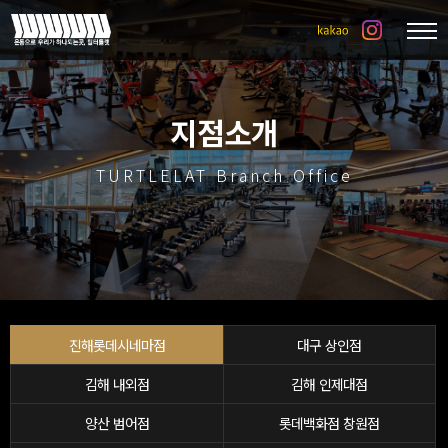
지점소개
TURTLELAT Branch Office
진해롯데시네마점
대구 상인점
김해 내외점
김해 인제대점
양산 범어점
롯데백화점 창원점