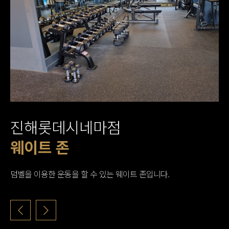
진해롯데시네마점
웨이트 존
웨이트 존
웨이트 존
웨이트 머신존
웨이트 머신존
스트레칭존
여자 탈의실
남자 탈의실
남자 샤워실
남자 샤워실
여자 샤워실
여자 샤워실
덤벨을 이용한 운동을 할 수 있는 웨이트 존입니다.