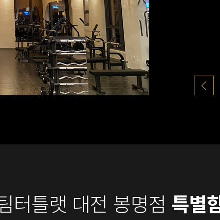
팀터틀랫 대전 봉명점
특별