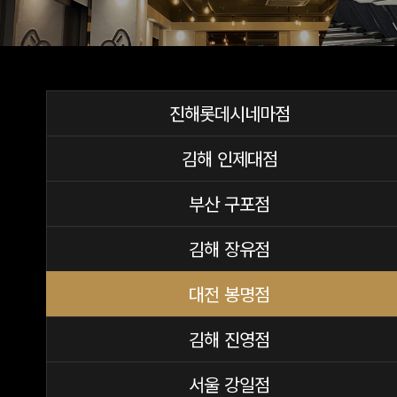
진해롯데시네마점
김해 인제대점
부산 구포점
김해 장유점
대전 봉명점
김해 진영점
서울 강일점