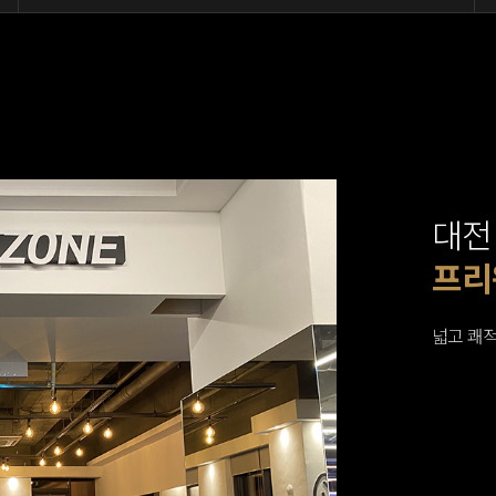
대전
머신
머신
프리
유산
스트
샤워
탈의
플레
넓고 쾌적