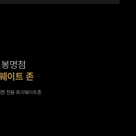
 봉명점
 존
 존
웨이트 존
소 존
레칭 존
부스
실
이트머신 존
한 전용 프리웨이트존.