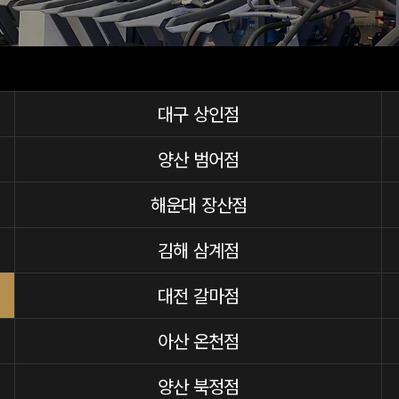
대구 상인점
양산 범어점
해운대 장산점
김해 삼계점
대전 갈마점
아산 온천점
양산 북정점