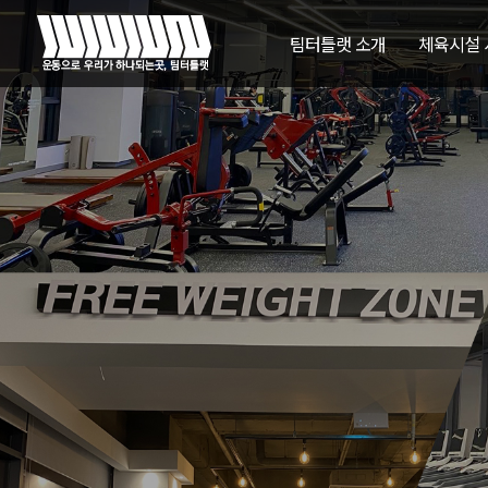
팀터틀랫 소개
체육시설