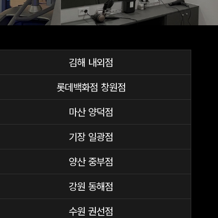
김해 내외점
롯데백화점 창원점
마산 양덕점
기장 일광점
양산 중부점
강원 동해점
수원 권선점