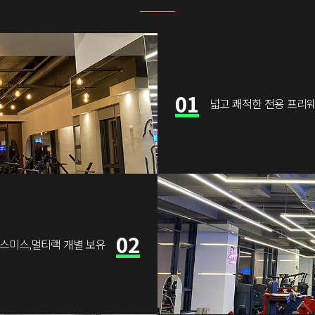
01
넓고 쾌적한 전용 프리
02
,스미스,멀티랙 개별 보유