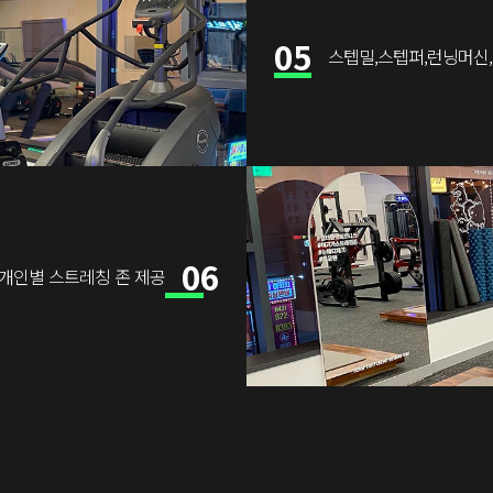
05
스텝밀,스텝퍼,런닝머신
06
개인별 스트레칭 존 제공