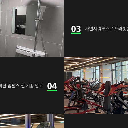
03
개인샤워부스로 프라빗
04
신 임펄스 전 기종 입고