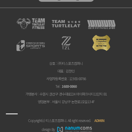
상호
: (주)티스포츠컴퍼니
대표
: 김한민
사업자등록번호
: 123-88-00766
Tel
:
1688-0860
가맹본사
: 수원시 권선구 경수대로224 아이파크시티11단지 B1
영업본부
: 서울시 강남구 논현로132길13 4F
Copyright(c) 티스포츠컴퍼니. All right reserved.
ADMIN
design By