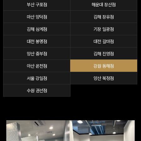
부산 구포점
해운대 장산점
마산 양덕점
김해 장유점
김해 삼계점
기장 일광점
대전 봉명점
대전 갈마점
양산 중부점
김해 진영점
아산 온천점
강원 동해점
서울 강일점
양산 북정점
수원 권선점