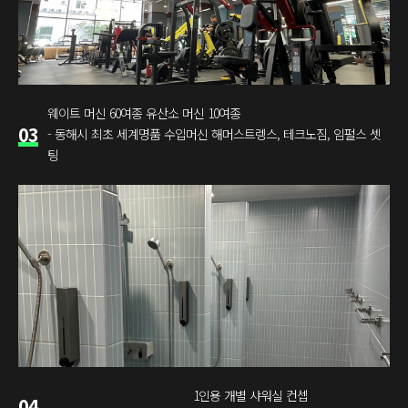
웨이트 머신 60여종 유산소 머신 10여종
03
- 동해시 최초 세계명품 수입머신 해머스트렝스, 테크노짐, 임펄스 셋
팅
1인용 개별 샤워실 컨셉
04