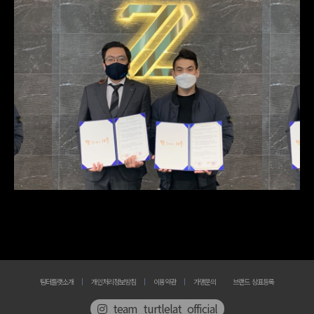
팀터틀랫소개
개인처리정보방침
이용약관
가맹문의
브랜드 상표등록
team_turtlelat_official