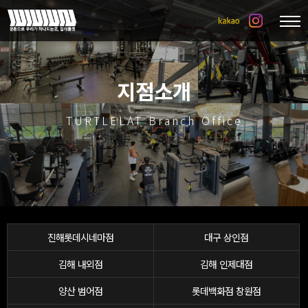
지점소개
TURTLELAT Branch Office
진해롯데시네마점
대구 상인점
김해 내외점
김해 인제대점
양산 범어점
롯데백화점 창원점