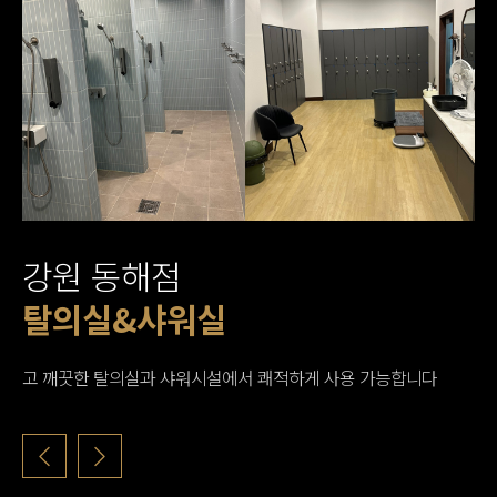
강원 동해점
웨이트존
유산소존
탈의실&샤워실
건식사우나
고 깨끗한 탈의실과 샤워시설에서 쾌적하게 사용 가능합니다