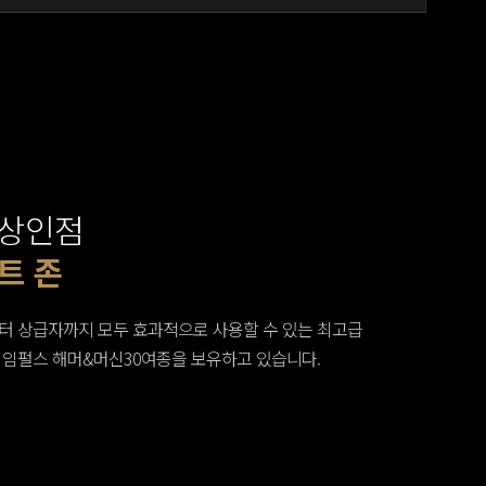
상인점
룸
머신 존
트 존
구&인포메이션
공간
웨이트 존
웨이트 존
터 상급자까지 모두 효과적으로 사용할 수 있는 최고급
 임펄스 해머&머신30여종을 보유하고 있습니다.