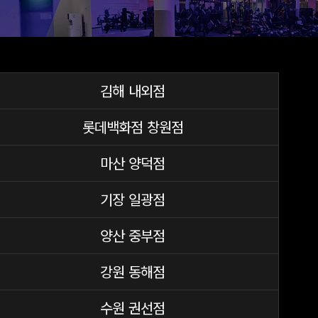
김해 내외점
롯데백화점 창원점
마산 양덕점
기장 일광점
양산 중부점
강원 동해점
수원 권선점