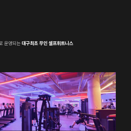
로 운영되는
대구최초 무인 셀프휘트니스