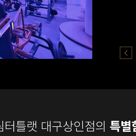
팀터틀랫 대구상인점의
특별