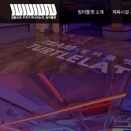
팀터틀랫 소개
체육시설