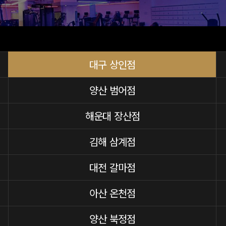
대구 상인점
양산 범어점
해운대 장산점
김해 삼계점
대전 갈마점
아산 온천점
양산 북정점