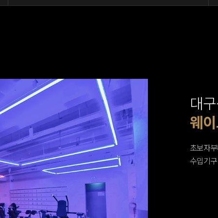
대구
G.X
런닝
웨이
출입
휴식
프리
프리
초보자부
수입기구