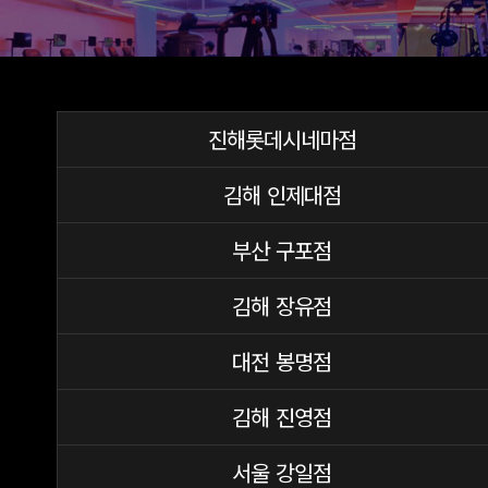
진해롯데시네마점
김해 인제대점
부산 구포점
김해 장유점
대전 봉명점
김해 진영점
서울 강일점