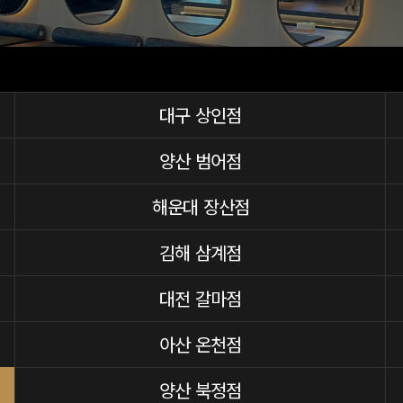
대구 상인점
양산 범어점
해운대 장산점
김해 삼계점
대전 갈마점
아산 온천점
양산 북정점