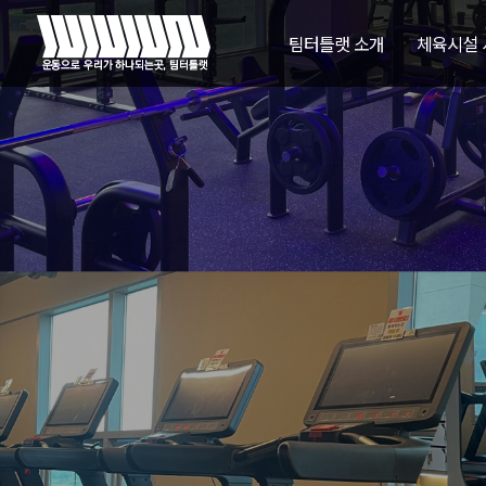
팀터틀랫 소개
체육시설