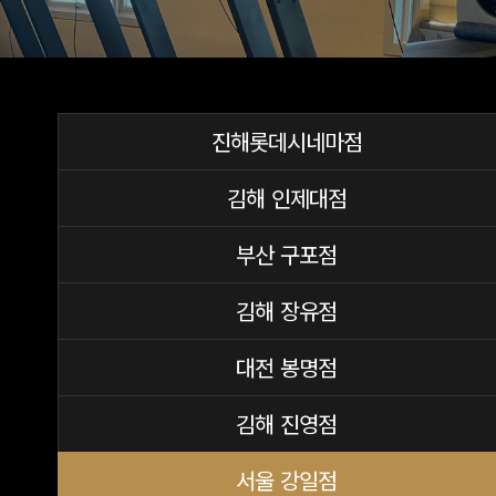
진해롯데시네마점
김해 인제대점
부산 구포점
김해 장유점
대전 봉명점
김해 진영점
서울 강일점