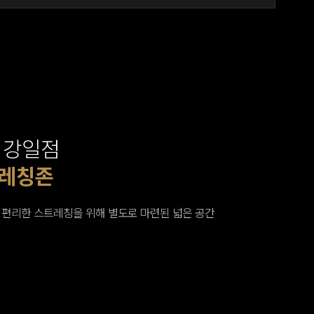
 강일점
트 존
오 존
레칭존
지
시설
스 존
 편리한 스트레칭을 위해 별도로 마련된 넓은 공간