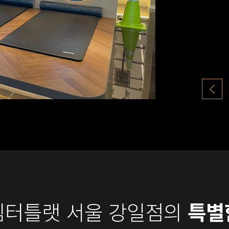
팀터틀랫 서울 강일점의
특별