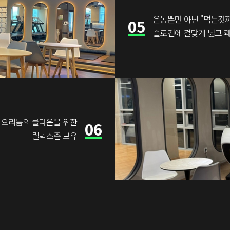
운동뿐만 아닌 "먹는것
05
슬로건에 걸맞게 넓고 
이오리듬의 쿨다운을 위한
06
릴렉스존 보유