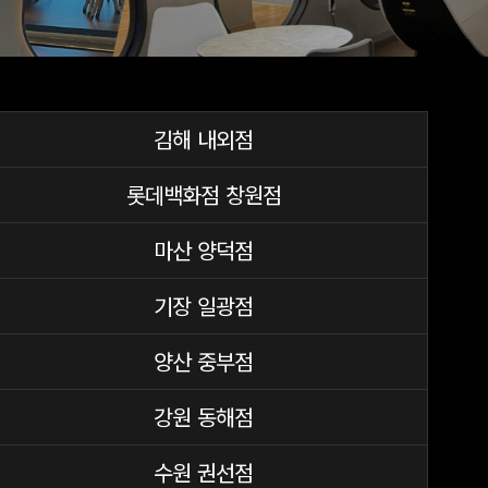
김해 내외점
롯데백화점 창원점
마산 양덕점
기장 일광점
양산 중부점
강원 동해점
수원 권선점