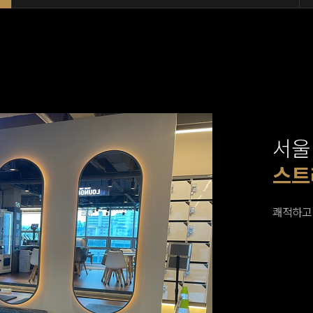
서울
웨이
카디
스트
라운
샤워
릴렉
쾌적하고