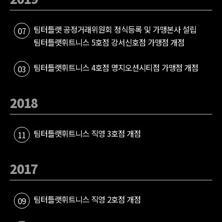
팀터틀랫 공정거래위원회 정식등록 및 가맹본사 설립
07
팀터틀랫휘트니스 5호점 강서신호점 가맹점 개점
팀터틀랫휘트니스 4호점 명지오션시티점 가맹점 개점
03
2018
팀터틀랫휘트니스 직영 3호점 개점
11
2017
팀터틀랫휘트니스 직영 2호점 개점
09