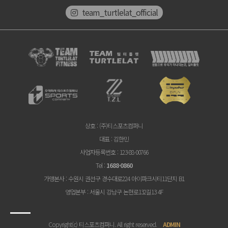
team_turtlelat_official
상호
: (주)티스포츠컴퍼니
대표
: 김한민
사업자등록번호
: 123-88-00766
Tel
:
1688-0860
가맹본사
: 수원시 권선구 경수대로224 아이파크시티11단지 B1
영업본부
: 서울시 강남구 논현로132길13 4F
Copyright(c) 티스포츠컴퍼니. All right reserved.
ADMIN