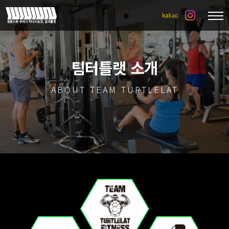
팀터틀랫 소개
ABOUT TEAM TURTLELAT