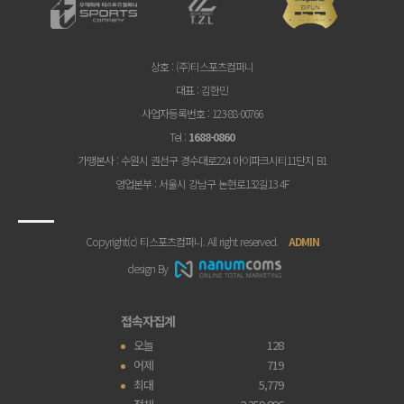
상호
: (주)티스포츠컴퍼니
대표
: 김한민
사업자등록번호
: 123-88-00766
Tel
:
1688-0860
가맹본사
: 수원시 권선구 경수대로224 아이파크시티11단지 B1
영업본부
: 서울시 강남구 논현로132길13 4F
Copyright(c) 티스포츠컴퍼니. All right reserved.
ADMIN
design By
접속자집계
오늘
128
어제
719
최대
5,779