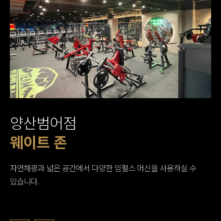
양산범어점
출입구 및 인포메이션
웨이트 머신 존
웨이트 존
대기구필라테스실
PT 존
프리 웨이트 존
유산소 존
개별 샤워실
자연채광과 넓은 공간에서 다양한 임펄스 머신을 사용하실 수
있습니다.