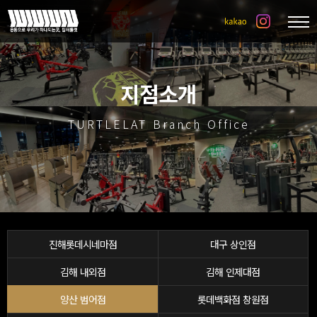
지점소개
TURTLELAT Branch Office
진해롯데시네마점
대구 상인점
김해 내외점
김해 인제대점
양산 범어점
롯데백화점 창원점