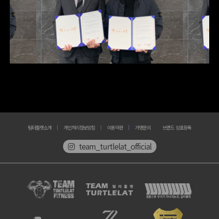
팀터틀랫소개
개인처리정보방침
이용약관
가맹문의
브랜드 상표등록
team_turtlelat_official