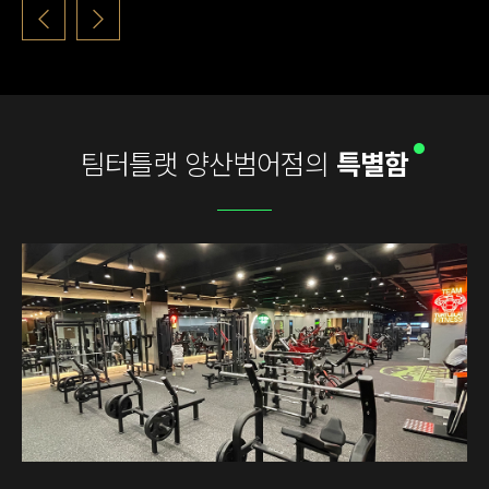
팀터틀랫 양산범어점의
특별함