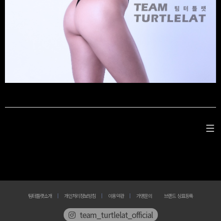
팀터틀랫소개
개인처리정보방침
이용약관
가맹문의
브랜드 상표등록
team_turtlelat_official