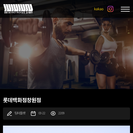
롯데백화점창원점
팀터틀랫
03-22
2209