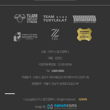
상호
: (주)티스포츠컴퍼니
대표
: 김한민
사업자등록번호
: 123-88-00766
Tel
:
1688-0860
가맹본사
: 수원시 권선구 경수대로224 아이파크시티11단지 B1
영업본부
: 서울시 강남구 논현로132길13 4F
Copyright(c) 티스포츠컴퍼니. All right reserved.
ADMIN
design By